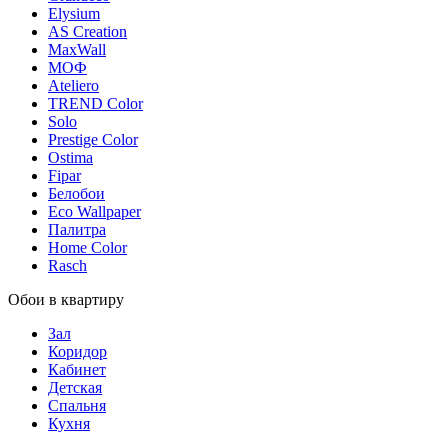
Elysium
AS Creation
MaxWall
МОФ
Ateliero
TREND Color
Solo
Prestige Color
Ostima
Fipar
Белобои
Eco Wallpaper
Палитра
Home Color
Rasch
Обои в квартиру
Зал
Коридор
Кабинет
Детская
Спальня
Кухня