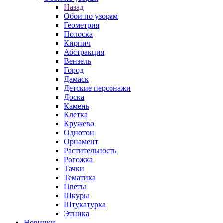
Назад
Обои по узорам
Геометрия
Полоска
Кирпич
Абстракция
Вензель
Город
Дамаск
Детские персонажи
Доска
Камень
Клетка
Кружево
Однотон
Орнамент
Растительность
Рогожка
Тачки
Тематика
Цветы
Шкуры
Штукатурка
Этника
Новинки