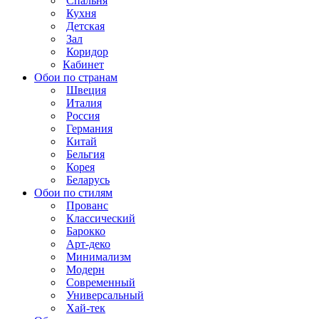
Спальня
Кухня
Детская
Зал
Коридор
Кабинет
Обои по странам
Швеция
Италия
Россия
Германия
Китай
Бельгия
Корея
Беларусь
Обои по стилям
Прованс
Классический
Барокко
Арт-деко
Минимализм
Модерн
Современный
Универсальный
Хай-тек