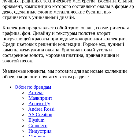
лучших традициях технического мастерства. Восхитительный
орнамент, композицию которого составляют овалы в форме ар
деко, сделанные словно металлические бусины, вы-
страивается в уникальный дизайн.
Коллекция представляет собой трио: овалы, геометрическая
графика, фон. Дизайну и текстурам полотен вторят
потрясающей красоты природные колористики коллекции.
Среди цветовых решений коллекции: Горное эхо, лунный
камень, жемчужина океана, бриллиантовый уголь и
состаренное золото, морозная платина, пряная вишня и
золотой песок.
Уважаемые клиенты, мы готовим для вас новые коллекции
обоев, скоро они появятся в этом разделе.
Обои по брендам
Артекс
Маякпринт
Аспект Ру
Andrea Rossi
AS Creation
Elysium
Grandeco
Индустрия
Marburg