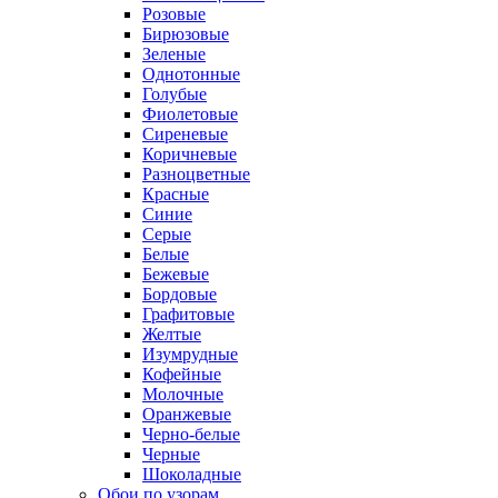
Розовые
Бирюзовые
Зеленые
Однотонные
Голубые
Фиолетовые
Сиреневые
Коричневые
Разноцветные
Красные
Синие
Серые
Белые
Бежевые
Бордовые
Графитовые
Желтые
Изумрудные
Кофейные
Молочные
Оранжевые
Черно-белые
Черные
Шоколадные
Обои по узорам