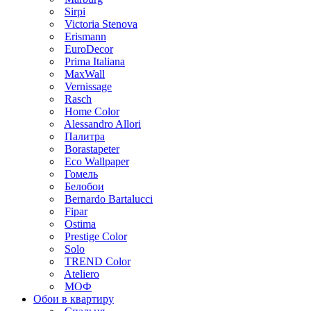
Sirpi
Victoria Stenova
Erismann
EuroDecor
Prima Italiana
MaxWall
Vernissage
Rasch
Home Color
Alessandro Allori
Палитра
Borastapeter
Eco Wallpaper
Гомель
Белобои
Bernardo Bartalucci
Fipar
Ostima
Prestige Color
Solo
TREND Color
Ateliero
МОФ
Обои в квартиру