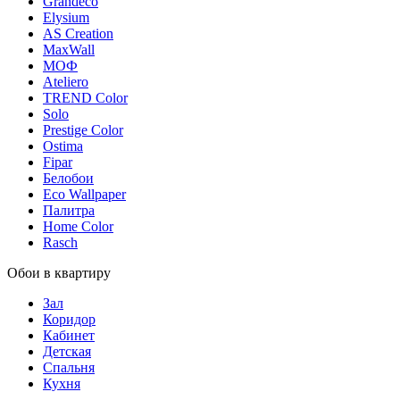
Grandeco
Elysium
AS Creation
MaxWall
МОФ
Ateliero
TREND Color
Solo
Prestige Color
Ostima
Fipar
Белобои
Eco Wallpaper
Палитра
Home Color
Rasch
Обои в квартиру
Зал
Коридор
Кабинет
Детская
Спальня
Кухня