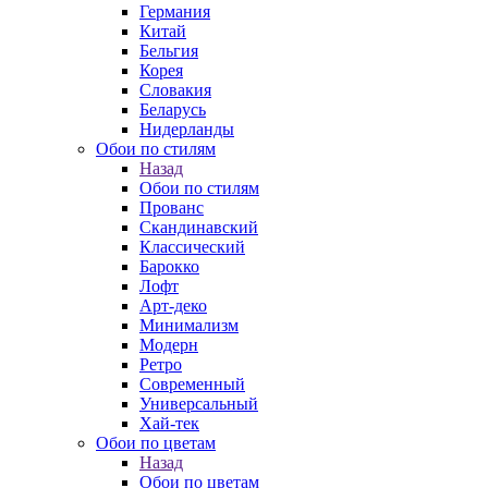
Германия
Китай
Бельгия
Корея
Словакия
Беларусь
Нидерланды
Обои по стилям
Назад
Обои по стилям
Прованс
Скандинавский
Классический
Барокко
Лофт
Арт-деко
Минимализм
Модерн
Ретро
Современный
Универсальный
Хай-тек
Обои по цветам
Назад
Обои по цветам