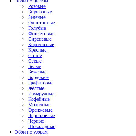
Обои по цветам
Розовые
Бирюзовые
Зеленые
Однотонные
Голубые
Фиолетовые
Сиреневые
Коричневые
Красные
Синие
Серые
Белые
Бежевые
Бордовые
Графитовые
Желтые
Изумрудные
Кофейные
Молочные
Оранжевые
Черно-белые
Черные
Шоколадные
Обои по узорам