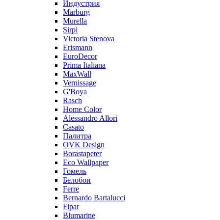
Индустрия
Marburg
Murella
Sirpi
Victoria Stenova
Erismann
EuroDecor
Prima Italiana
MaxWall
Vernissage
G'Boya
Rasch
Home Color
Alessandro Allori
Casato
Палитра
OVK Design
Borastapeter
Eco Wallpaper
Гомель
Белобои
Ferre
Bernardo Bartalucci
Fipar
Blumarine