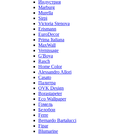
Индустрия
Marburg
Murella
Sirpi
Victoria Stenova
Erismann
EuroDecor
Prima Italiana
MaxWall
Vernissage
G'Boya
Rasch
Home Color
Alessandro Allori
Casato
Палитра
OVK Design
Borastapeter
Eco Wallpaper
Гомель
Белобои
Ferre
Bernardo Bartalucci
Fipar
Blumarine