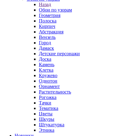
Назад
Обои по узорам
Геометрия
Полоска
Кирпич
Абстракция
Вензель
Город
Дамаск
Детские персонажи
Доска
Камень
Клетка
Кружево
Однотон
Орнамент
Растительность
Рогожка
Тачки
Тематика
Цветы
Шкуры
Штукатурка
Этника
Новинки