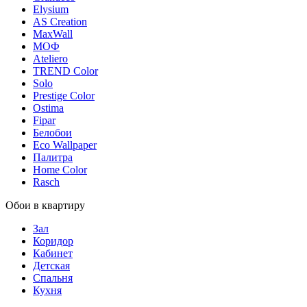
Elysium
AS Creation
MaxWall
МОФ
Ateliero
TREND Color
Solo
Prestige Color
Ostima
Fipar
Белобои
Eco Wallpaper
Палитра
Home Color
Rasch
Обои в квартиру
Зал
Коридор
Кабинет
Детская
Спальня
Кухня