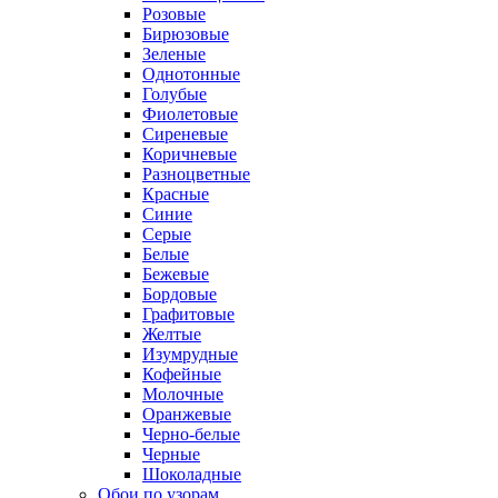
Розовые
Бирюзовые
Зеленые
Однотонные
Голубые
Фиолетовые
Сиреневые
Коричневые
Разноцветные
Красные
Синие
Серые
Белые
Бежевые
Бордовые
Графитовые
Желтые
Изумрудные
Кофейные
Молочные
Оранжевые
Черно-белые
Черные
Шоколадные
Обои по узорам