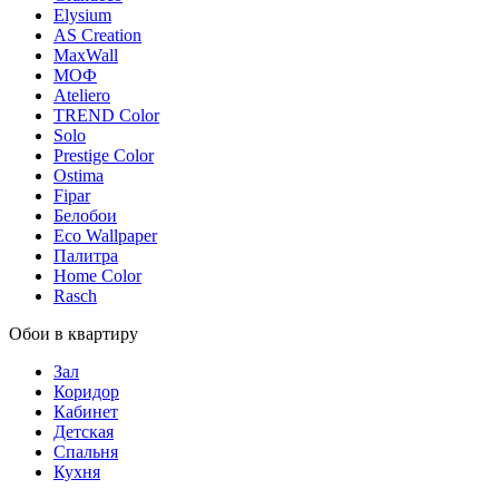
Elysium
AS Creation
MaxWall
МОФ
Ateliero
TREND Color
Solo
Prestige Color
Ostima
Fipar
Белобои
Eco Wallpaper
Палитра
Home Color
Rasch
Обои в квартиру
Зал
Коридор
Кабинет
Детская
Спальня
Кухня