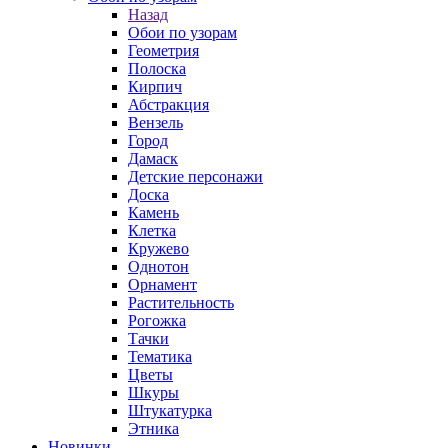
Назад
Обои по узорам
Геометрия
Полоска
Кирпич
Абстракция
Вензель
Город
Дамаск
Детские персонажи
Доска
Камень
Клетка
Кружево
Однотон
Орнамент
Растительность
Рогожка
Тачки
Тематика
Цветы
Шкуры
Штукатурка
Этника
Новинки