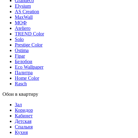
Grandeco
Elysium
AS Creation
MaxWall
МОФ
Ateliero
TREND Color
Solo
Prestige Color
Ostima
Fipar
Белобои
Eco Wallpaper
Палитра
Home Color
Rasch
Обои в квартиру
Зал
Коридор
Кабинет
Детская
Спальня
Кухня