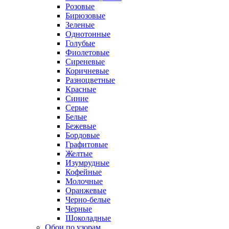
Розовые
Бирюзовые
Зеленые
Однотонные
Голубые
Фиолетовые
Сиреневые
Коричневые
Разноцветные
Красные
Синие
Серые
Белые
Бежевые
Бордовые
Графитовые
Желтые
Изумрудные
Кофейные
Молочные
Оранжевые
Черно-белые
Черные
Шоколадные
Обои по узорам