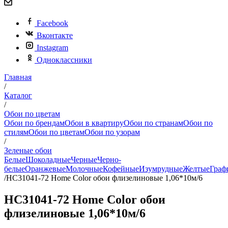
Facebook
Вконтакте
Instagram
Одноклассники
Главная
/
Каталог
/
Обои по цветам
Обои по брендам
Обои в квартиру
Обои по странам
Обои по
стилям
Обои по цветам
Обои по узорам
/
Зеленые обои
Белые
Шоколадные
Черные
Черно-
белые
Оранжевые
Молочные
Кофейные
Изумрудные
Желтые
Граф
/
HC31041-72 Home Color обои флизелиновые 1,06*10м/6
HC31041-72 Home Color обои
флизелиновые 1,06*10м/6