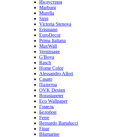
Индустрия
Marburg
Murella
Sirpi
Victoria Stenova
Erismann
EuroDecor
Prima Italiana
MaxWall
Vernissage
G'Boya
Rasch
Home Color
Alessandro Allori
Casato
Палитра
OVK Design
Borastapeter
Eco Wallpaper
Гомель
Белобои
Ferre
Bernardo Bartalucci
Fipar
Blumarine