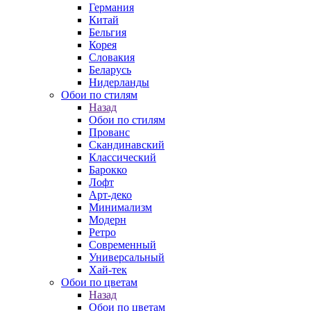
Германия
Китай
Бельгия
Корея
Словакия
Беларусь
Нидерланды
Обои по стилям
Назад
Обои по стилям
Прованс
Скандинавский
Классический
Барокко
Лофт
Арт-деко
Минимализм
Модерн
Ретро
Современный
Универсальный
Хай-тек
Обои по цветам
Назад
Обои по цветам